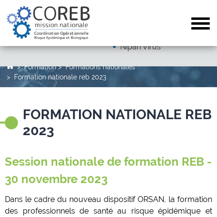
Dengue
Arboviroses (hors dengue)
Tog
Autres pathogènes
Nipah Virus
Formation
Formations nationales
Formation nationale reb 2023
FORMATION NATIONALE REB
2023
Session nationale de formation REB -
30 novembre 2023
Dans le cadre du nouveau dispositif ORSAN, la formation
des professionnels de santé au risque épidémique et