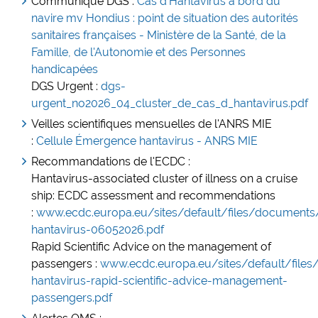
Com
muniqué DGS :
Cas d'Hantavirus à bord du
navire mv Hondius : point de situation des autorités
sanitaires françaises - Ministère de la Santé, de la
Famille, de l'Autonomie et des Personnes
handicapées
DGS Urgent :
dgs-
urgent_no2026_04_cluster_de_cas_d_hantavirus.pdf
Veilles scientifiques mensuelles de l'ANRS MIE
:
Cellule Émergence hantavirus - ANRS MIE
Recommandations de l'ECDC :
Hantavirus-associated cluster of illness on a cruise
ship: ECDC assessment and recommendations
:
www.ecdc.europa.eu/sites/default/files/document
hantavirus-06052026.pdf
Rapid Scientific Advice on the management of
passengers :
www.ecdc.europa.eu/sites/default/file
hantavirus-rapid-scientific-advice-management-
passengers.pdf