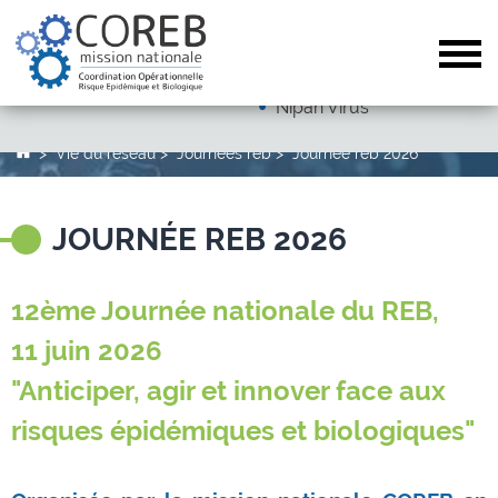
Dengue
Arboviroses (hors dengue)
Tog
Autres pathogènes
Nipah Virus
Vie du réseau
Journées reb
Journée reb 2026
JOURNÉE REB 2026
12ème Journée nationale du REB,
11 juin 2026
"Anticiper, agir et innover face aux
risques épidémiques et biologiques"