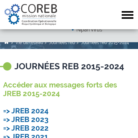
Dengue
Arboviroses (hors dengue)
Tog
Autres pathogènes
Nipah Virus
Vie du réseau
Journées reb
Journées reb 2015-2024
JOURNÉES REB 2015-2024
Accéder aux messages forts des
JREB 2015-2024
=> JREB 2024
=> JREB 2023
=> JREB 2022
=> JREB 2021