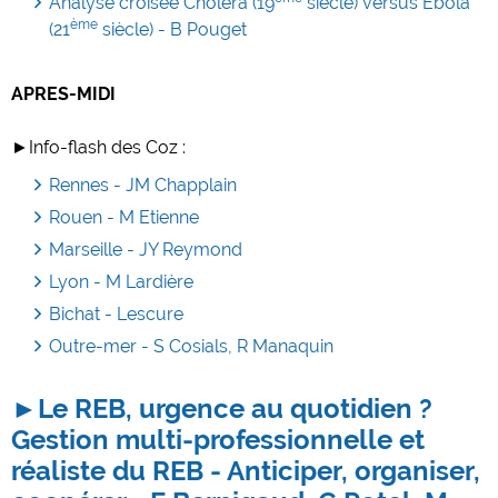
Analyse croisée Choléra (19
siècle) versus Ebola
ème
(21
siècle) - B Pouget
APRES-MIDI
►Info-flash des Coz :
Rennes - JM Chapplain
Rouen - M Etienne
Marseille - JY Reymond
Lyon - M Lardière
Bichat - Lescure
Outre-mer - S Cosials, R Manaquin
►Le REB, urgence au quotidien ?
Gestion multi-professionnelle et
réaliste du REB - Anticiper, organiser,