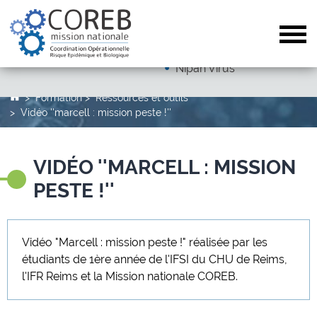
Dengue
Arboviroses (hors dengue)
Tog
Autres pathogènes
Nipah Virus
Formation
Ressources et outils
Vidéo ''marcell : mission peste !''
VIDÉO ''MARCELL : MISSION
PESTE !''
Vidéo "Marcell : mission peste !" réalisée par les
étudiants de 1ère année de l'IFSI du CHU de Reims,
l'IFR Reims et la Mission nationale COREB.