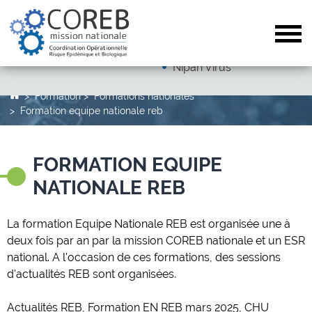
Dengue
Arboviroses (hors dengue)
Tog
Autres pathogènes
Nipah Virus
Formation
Formations nationales
Formation equipe nationale reb
FORMATION EQUIPE
NATIONALE REB
La formation Equipe Nationale REB est organisée une à
deux fois par an par la mission COREB nationale et un ESR
national. A l'occasion de ces formations, des sessions
d'actualités REB sont organisées.
Actualités REB, Formation EN REB mars 2025, CHU