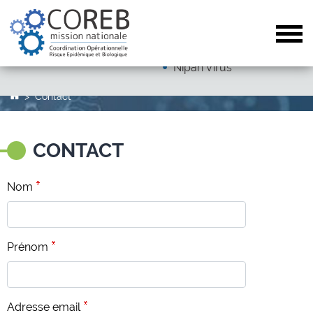
Dengue
Arboviroses (hors dengue)
Tog
Autres pathogènes
Nipah Virus
Contact
CONTACT
Nom
Prénom
Adresse email