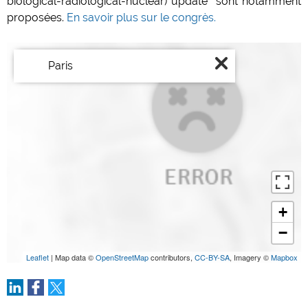
biological-radiological-nuclear) update" sont notamment
proposées.
En savoir plus sur le congrès.
Paris
+
−
Leaflet
| Map data ©
OpenStreetMap
contributors,
CC-BY-SA
, Imagery ©
Mapbox