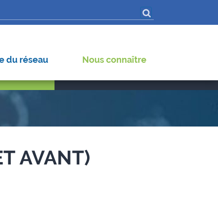
iroses (hors dengue)
s pathogènes
 Virus
e du réseau
Nous connaître
ET AVANT)