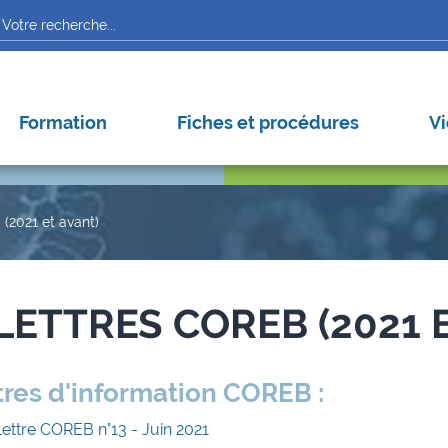
Arbov
Autre
Nipah
Formation
Fiches et procédures
Vi
 (2021 et avant)
LETTRES COREB (2021 
tres d'information COREB :
Lettre COREB n°13 - Juin 2021