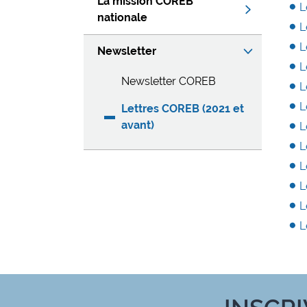
La mission COREB
L
nationale
L
L
Newsletter
L
Newsletter COREB
L
L
Lettres COREB (2021 et
avant)
L
L
L
L
L
L