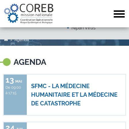
Dengue
Arboviroses (hors dengue)
Tog
Autres pathogènes
Nipah Virus
Agenda
AGENDA
13
MAI
SFMC - LA MÉDECINE
De 09:00
à 17:15
HUMANITAIRE ET LA MÉDECINE
DE CATASTROPHE
24