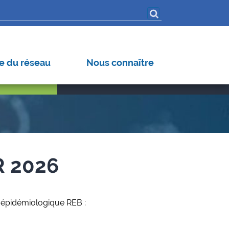
iroses (hors dengue)
s pathogènes
 Virus
e du réseau
Nous connaître
R 2026
e épidémiologique REB :