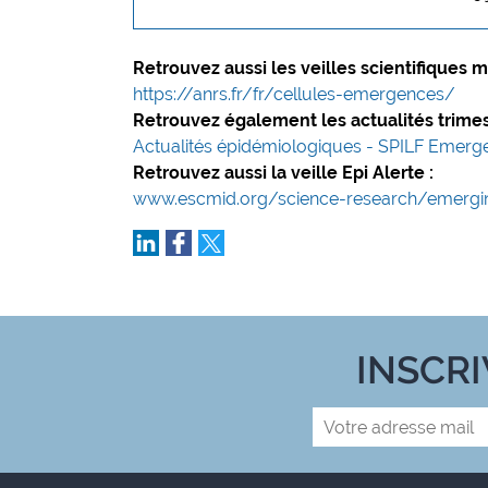
Retrouvez aussi les veilles scientifiques 
https://anrs.fr/fr/cellules-emergences/
Retrouvez également les actualités trimes
Actualités épidémiologiques - SPILF Emerg
Retrouvez aussi la veille Epi Alerte :
www.escmid.org/science-research/emerging
INSCR