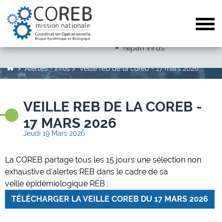
Dengue
Arboviroses (hors dengue)
Tog
Autres pathogènes
Nipah Virus
Alertes - infos
Veille reb de la coreb - 17 mars 2026
VEILLE REB DE LA COREB -
17 MARS 2026
Jeudi 19 Mars 2026
La COREB partage tous les 15 jours une sélection non
exhaustive d'alertes REB dans le cadre de sa
veille épidémiologique REB :
TÉLÉCHARGER LA VEILLE COREB DU 17 MARS 2026