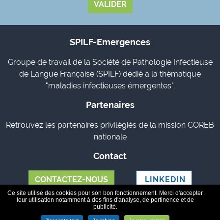
SPILF-Emergences
Groupe de travail de la Société de Pathologie Infectieuse
de Langue Française (SPILF) dédié à la thématique
"maladies infectieuses émergentes".
Partenaires
Retrouvez les partenaires privilégiés de la mission COREB
nationale
Contact
CONTACTEZ-NOUS
LINKEDIN
Ce site utilise des cookies pour son bon fonctionnement. Merci d'accepter
leur utilisation notamment à des fins d'analyse, de pertinence et de
Le réseau reb
-
Contact
-
Mentions légales
-
Données
publicité.
personnelles
-
Plan du site