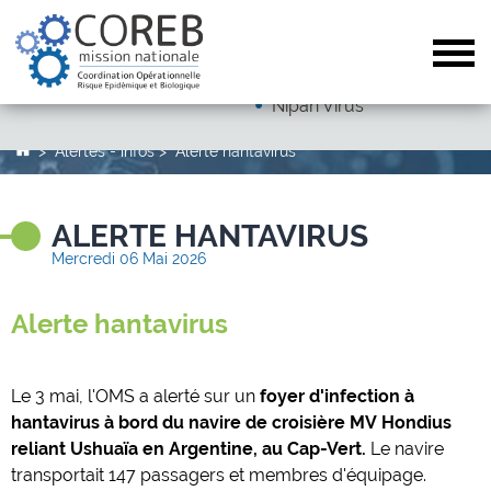
Dengue
Arboviroses (hors dengue)
Tog
Autres pathogènes
Nipah Virus
Alertes - infos
Alerte hantavirus
ALERTE HANTAVIRUS
Mercredi 06 Mai 2026
Alerte hantavirus
Le 3 mai, l'OMS a alerté sur un
foyer d'infection à
hantavirus à bord du navire de croisière
MV Hondius
reliant Ushuaïa en Argentine, au Cap-Vert.
Le navire
transportait 147 passagers et membres d'équipage.