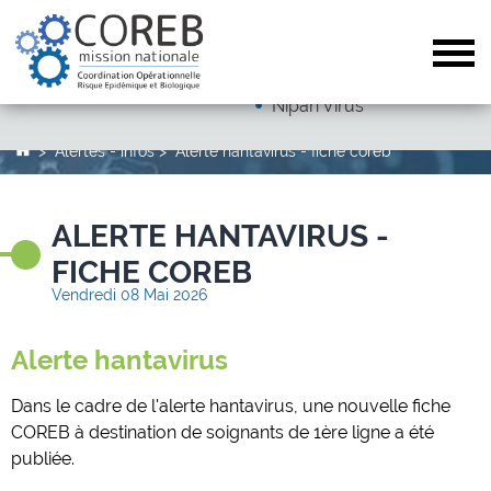
Dengue
Arboviroses (hors dengue)
Tog
Autres pathogènes
Nipah Virus
Alertes - infos
Alerte hantavirus - fiche coreb
ALERTE HANTAVIRUS -
FICHE COREB
Vendredi 08 Mai 2026
Alerte hantavirus
Dans le cadre de l'alerte hantavirus, une nouvelle fiche
COREB à destination de soignants de 1ère ligne a été
publiée.