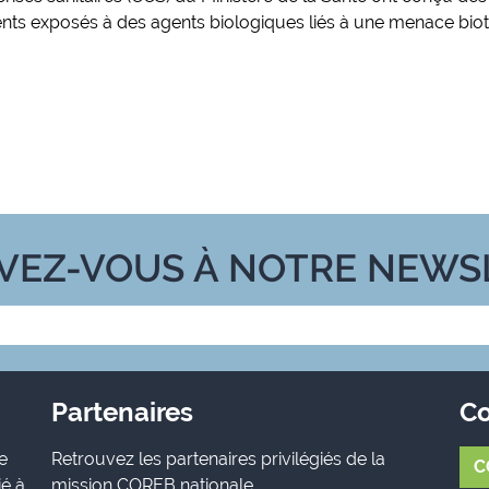
nts exposés à des agents biologiques liés à une menace biote
IVEZ-VOUS À NOTRE NEWS
Partenaires
Co
e
Retrouvez les partenaires privilégiés de la
C
ié à
mission COREB nationale