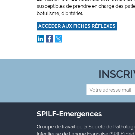
susceptibles de prendre en charge des patie
botulisme, diphtérie).
ACCÉDER AUX FICHES RÉFLEXES
INSCR
SPILF-Emergences
Groupe de travail de la Société de Pathologi
Infectieuse de Langue Française (SPILF) déd