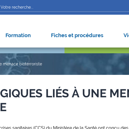
Arbov
Autre
Nipah
Formation
Fiches et procédures
Vi
e menace bioterroriste
GIQUES LIÉS À UNE M
E
rises sanitaires (CCS) du Ministère de la Santé ont conçu des 