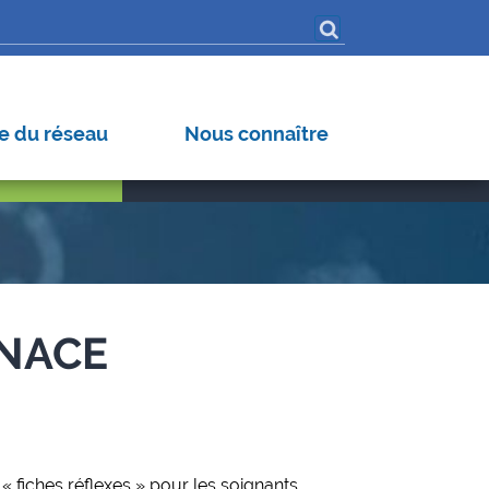
iroses (hors dengue)
s pathogènes
 Virus
e du réseau
Nous connaître
ENACE
« fiches réflexes » pour les soignants