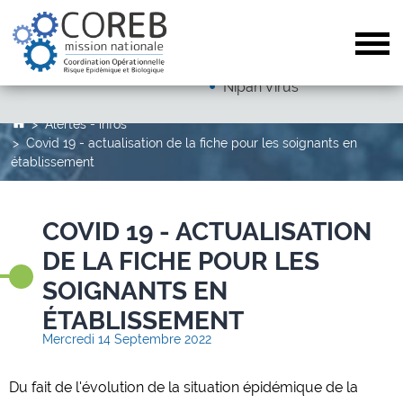
Dengue
Arboviroses (hors dengue)
Tog
Autres pathogènes
Nipah Virus
Alertes - infos
Covid 19 - actualisation de la fiche pour les soignants en
établissement
COVID 19 - ACTUALISATION
DE LA FICHE POUR LES
SOIGNANTS EN
ÉTABLISSEMENT
Mercredi 14 Septembre 2022
Du fait de l'évolution de la situation épidémique de la