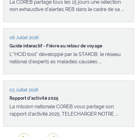
La COREB partage tous les 15 jours une sélection
Alerte Ebola - RDC et Ouganda La fiche COREB
Vidéo "Marcell : Mission peste !" réalisée par les
non exhaustive d'alertes REB dans le cadre de sa ...
a évolué sur la question des EPI au ...
étudiants de 1ère année de l'IFSI du ...
06 Juillet 2026
02 Juin 2026
16 Juin 2026
Guide interactif - Fièvre au retour de voyage
Webinaire 1 an NTC EN REB
Supports de présentation JN REB 2026
L'"HCID tool" développé par la STAKOB, le réseau
Le replay du Webinaire du 12 mai 2026 organisé par
Organisée par la mission nationale COREB en
national d'experts es maladies causées ...
la DGS et la mission nationale COREB à ...
partenariat avec le groupe Emergences de la
Société ...
03 Juillet 2026
Rapport d’activité 2025
La mission nationale COREB vous partage son
rapport d'activité 2025. TELECHARGER NOTRE ...