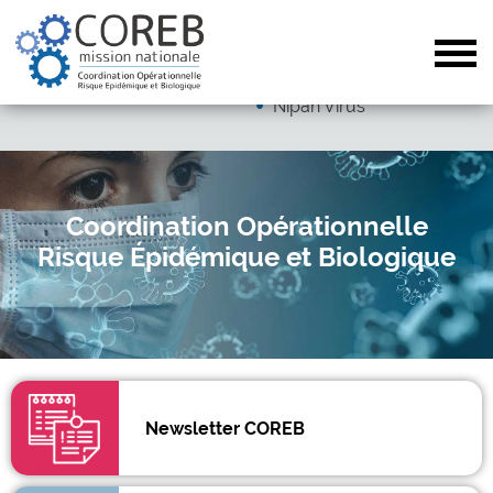
Dengue
Arboviroses (hors dengue)
Tog
Autres pathogènes
Nipah Virus
Coordination Opérationnelle
Risque Épidémique et Biologique
Newsletter COREB