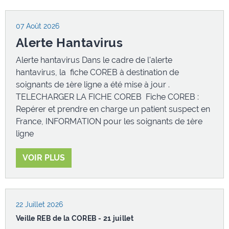
07 Août 2026
02 Juillet 2026
09 Juin 2026
Alerte Hantavirus
Supports de présentation et synthèse JN REB 2026
Veille REB de la COREB - 9 juin 2026
Organisée par la mission nationale COREB en
La COREB partage tous les 15 jours une sélection
Alerte hantavirus Dans le cadre de l'alerte
partenariat avec le groupe Emergences de la
non exhaustive d'alertes REB dans le cadre de sa ...
hantavirus, la fiche COREB à destination de
Société ...
soignants de 1ère ligne a été mise à jour .
TELECHARGER LA FICHE COREB Fiche COREB :
Repérer et prendre en charge un patient suspect en
09 Juin 2026
France, INFORMATION pour les soignants de 1ère
01 Juillet 2026
Ebola : module en ligne sur plateforme nationale de
ligne
Formation SSE
Veille REB de la COREB - 30 juin 2026
Hantavirus : nouveau module disponible sur la
La COREB partage tous les 15 jours une sélection
VOIR PLUS
plateforme Formation SSE
non exhaustive d'alertes REB dans le cadre de sa ...
22 Juillet 2026
05 Juin 2026
19 Juin 2026
Veille REB de la COREB - 21 juillet
Alerte Ebola - MAJ Fiche COREB
Vidéo Marcell : Mission peste !