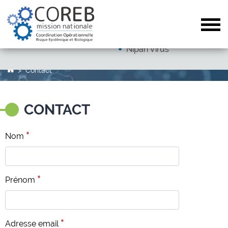
Dengue
Arboviroses (hors dengue)
Tog
Autres pathogènes
Nipah Virus
Contact
CONTACT
Nom
Prénom
Adresse email