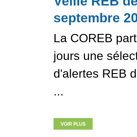
Veille REB d
septembre 2
La COREB parta
jours une sélec
d'alertes REB d
...