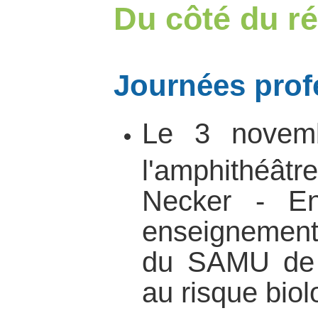
Du côté du ré
Journées prof
Le 3 novem
l'amphithéât
Necker - En
enseignements
du SAMU de P
au risque biol