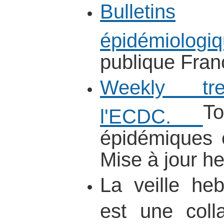
Bulletins
épidémiologi
publique Fran
Weekly tr
T
l'ECDC.
épidémiques 
Mise à jour 
La veille h
est une colla