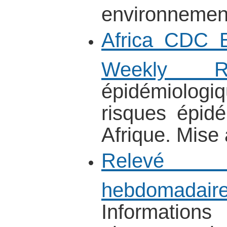
environnemen
Africa CDC E
Weekly Re
épidémiologiq
risques épid
Afrique. Mise
Relevé é
hebdomadair
Informations