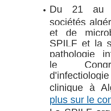
Du 21 au 2
sociétés algér
et de microb
SPILF et la s
pathologie in
le Congr
d'infectiologi
clinique à A
plus sur le co