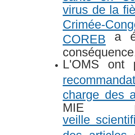
virus de la f
Crimée-Con
a ét
COREB
conséquence
L'OMS ont 
recommandati
charge des a
MIE p
veille scienti
des articles