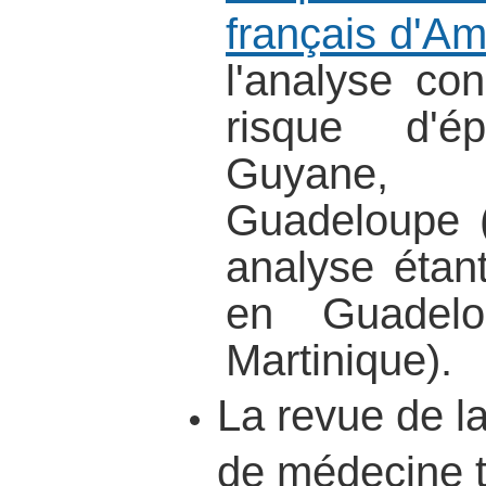
français d'A
l'analyse co
risque d'é
Guyane, 
Guadeloupe (l
analyse étan
en Guadelo
Martinique).
La revue de l
de médecine t