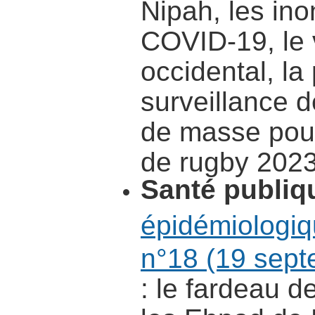
Nipah, les ino
COVID-19, le v
occidental, la 
surveillance 
de masse pou
de rugby 2023
Santé publiq
épidémiologi
n°18 (19 sep
: le fardeau d