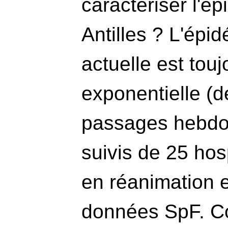
caractériser l'é
Antilles ? L'ép
actuelle est tou
exponentielle (d
passages hebd
suivis de 25 hos
en réanimation 
données SpF. C