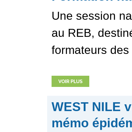
Une session na
au REB, desti
formateurs des E
WEST NILE vi
mémo épidém