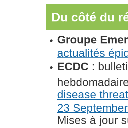
Du côté du ré
Groupe Emerg
actualités ép
ECDC
: bulle
hebdomadaire
disease threa
23 September
Mises à jour s