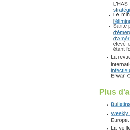
L'HAS
stratég
Le min
l'élimi
Santé 
d'éme
d'Amér
élevé 
étant f
La revue
internat
infectie
Erwan O
Plus d'
Bulletin
Weekly 
Europe.
La veil