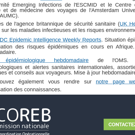
mité Emerging Infections de l'ESCMID et le Centre
le et de médecine des voyages de l'Amsterdam Univer
(AUMC).
és de l'agence britannique de sécurité sanitaire (
UK He
) sur les maladies infectieuses et les risques environne
CDC Epidemic Intelligence Weekly Reports
. Situation é
uation des risques épidémiques en cours en Afrique.
daire.
 épidémiologique hebdomadaire
de l'OMS. Inf
logiques et alertes sanitaires internationales, assorti
ues et conseils aux voyageurs. Mise à jour hebdomadair
ouvez également vous rendre sur
notre page w
isation des connaissances.