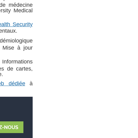
 de médecine
sity Medical
alth Security
mentaux.
pidémiologique
 Mise à jour
ormations
es de cartes,
e.
eb dédiée
à