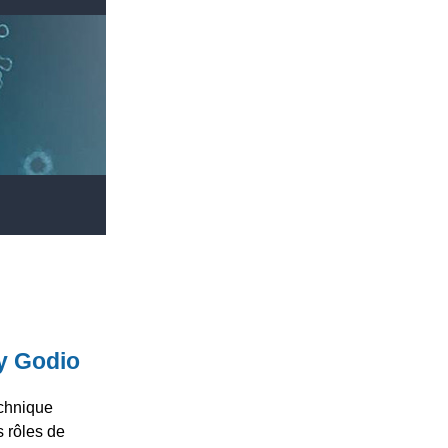
y Godio
echnique
s rôles de