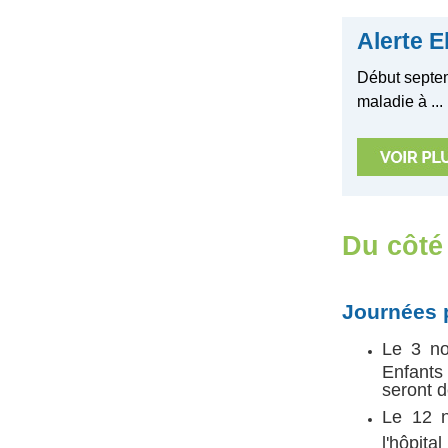
Alerte 
Début septe
maladie à ...
Du côté 
Journées 
Le 3 no
Enfants
seront d
Le 12 n
l'hôpita