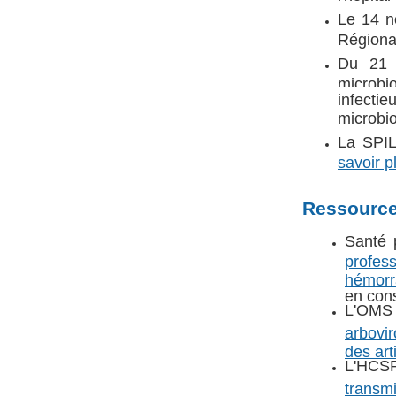
Le 14 n
Régiona
Du 21 a
microbi
infecti
microbio
La SPIL
savoir p
Ressourc
Santé 
profes
hémorr
en con
L'OMS 
arbovir
des art
L'HCSP
transmi