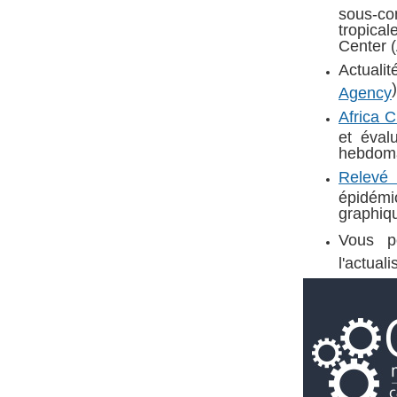
sous-co
tropica
Center 
Actualit
Agency
Africa 
et éval
hebdoma
Relevé
épidémio
graphiq
Vous p
l'actual