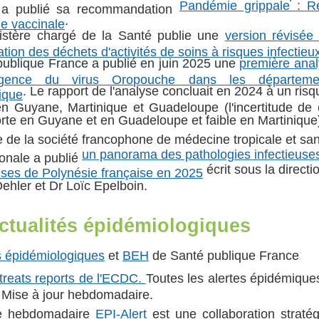
Pandémie grippale : Ré
 a publié sa recommandation
.
ie vaccinale
istère chargé de la Santé publie une
version révisée
nation des déchets d'activités de soins à risques infectie
publique France a publié en juin 2025 une
première anal
rgence du virus Oropouche dans les départemen
. Le rapport de l'analyse concluait en 2024 à un ris
ique
en Guyane, Martinique et Guadeloupe (l'incertitude de 
orte en Guyane et en Guadeloupe et faible en Martinique
 de la société francophone de médecine tropicale et sa
un panorama des pathologies infectieuse
ionale a publié
écrit sous la directi
uses de Polynésie française en 2025
ehler et Dr Loïc Epelboin.
actualités épidémiologiques
s épidémiologiques
et
BEH
de Santé publique France
treats reports de l'ECDC.
Toutes les alertes épidémique
 Mise à jour hebdomadaire.
le hebdomadaire
EPI-Alert
est une collaboration stratég