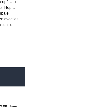
ccupés au
 l'Hôpital
ipale
en avec les
rcuits de
s REB dans