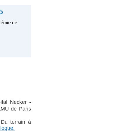
o
démie de
tal Necker -
SAMU de Paris
Du terrain à
lloque.