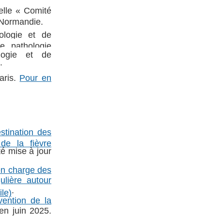
lle « Comité
 Normandie.
ologie et de
de pathologie
ologie et de
.
aris.
Pour en
stination des
de la fièvre
é mise à jour
en charge des
gulière autour
.
ile)
vention de la
n juin 2025.