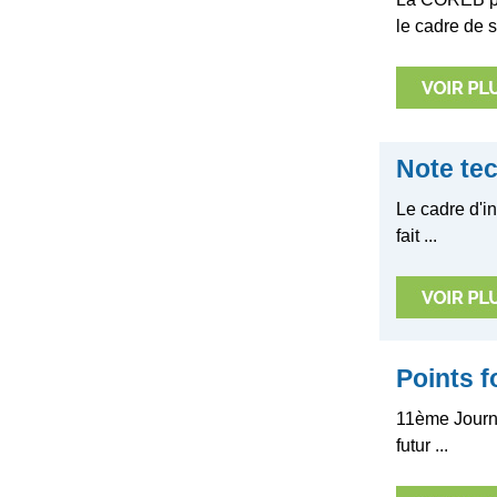
le cadre de sa
Note te
Le cadre d'in
fait ...
Points f
11ème Journé
futur ...