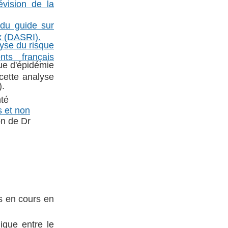
vision de la
 du guide sur
ux (DASRI).
yse du risque
ts français
que d'épidémie
cette analyse
).
nté
s et non
on de Dr
s en cours en
ique entre le