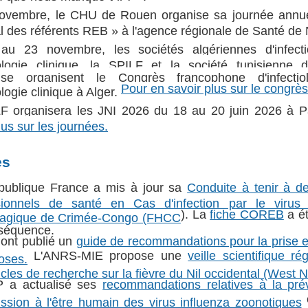
ovembre, le CHU de Rouen organise sa journée annue
l des référents REB » à l'agence régionale de Santé de
u 23 novembre, les sociétés algériennes d'infecti
ologie clinique, la SPILF et la société tunisienne 
euse organisent le Congrès francophone d'infecti
Pour en savoir plus sur le congrès
logie clinique à Alger.
F organisera les JNI 2026 du 18 au 20 juin 2026 à P
lus sur les journées.
es
publique France a mis à jour sa
Conduite à tenir à de
sionnels de santé en Cas d'infection par le virus 
). La
fiche COREB
a ét
agique de Crimée-Congo (FHCC
séquence.
ont publié un
guide de recommandations pour la prise 
L'ANRS-MIE propose une
veille scientifique ré
oses.
icles de recherche sur la fièvre du Nil occidental (West N
 a actualisé ses
recommandations relatives à la pré
e
ssion à l'être humain des virus influenza zoonotiques