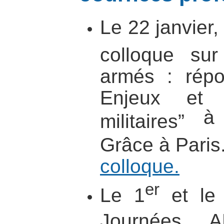
Le 22 janvier
colloque s
armés : rép
Enjeux et mo
à 
militaires”
Grâce à Paris
colloque.
er
Le 1
et
le 
Journées 