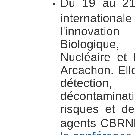
Du 19 au 21 
international
l'innovatio
Biologique
Nucléaire et 
Arcachon. Ell
détectio
décontamina
risques et d
agents CBR
la conférence