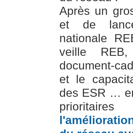
Après un gros
et de lanc
nationale RE
veille REB,
document-cadr
et le capacit
des ESR … en
prioritair
l'amélioratio