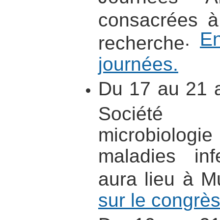
consacrées à
.
En
recherche
journées.
Du 17 au 21 av
Société 
microbiolog
maladies inf
aura lieu à M
sur le congrès