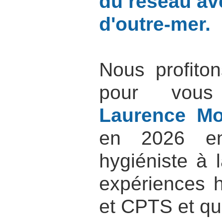
du réseau av
d'outre-mer.
Nous profito
pour vou
Laurence Mo
en 2026 en 
hygiéniste à
expériences h
et CPTS et q